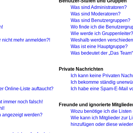
Benutzer-Stufen und Gruppen
Was sind Administratoren?
Was sind Moderatoren?
Was sind Benutzergruppen?
n!
Wo finde ich die Benutzergrup
Wie werde ich Gruppenleiter
ber nicht mehr anmelden?!
Weshalb werden verschiedene
Was ist eine Hauptgruppe?
Was bedeutet der „Das Team“-
Private Nachrichten
Ich kann keine Privaten Nach
Ich bekomme ständig unerwün
r Online-Liste auftaucht?
Ich habe eine Spam-E-Mail vo
ht immer noch falsch!
Freunde und ignorierte Mitgliede
hl!
Wozu benötige ich die Listen 
n angezeigt werden?
Wie kann ich Mitglieder zur Li
hinzufügen oder diese wieder