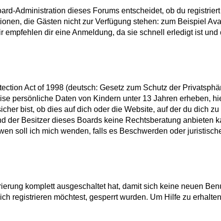
ard-Administration dieses Forums entscheidet, ob du registriert 
nktionen, die Gästen nicht zur Verfügung stehen: zum Beispiel A
r empfehlen dir eine Anmeldung, da sie schnell erledigt ist und d
tion Act of 1998 (deutsch: Gesetz zum Schutz der Privatsphäre
eise persönliche Daten von Kindern unter 13 Jahren erheben, h
er bist, ob dies auf dich oder die Website, auf der du dich zu re
nd der Besitzer dieses Boards keine Rechtsberatung anbieten ka
An wen soll ich mich wenden, falls es Beschwerden oder juristi
trierung komplett ausgeschaltet hat, damit sich keine neuen B
h registrieren möchtest, gesperrt wurden. Um Hilfe zu erhalten