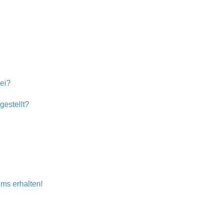
bei?
estellt?
ms erhalten!