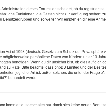
-Administration dieses Forums entscheidet, ob du registriert se
 zusätzliche Funktionen, die Gästen nicht zur Verfügung stehen: z
zu Benutzergruppen und so weiter. Wir empfehlen dir eine Anmeld
n Act of 1998 (deutsch: Gesetz zum Schutz der Privatsphäre vo
die möglicherweise persönliche Daten von Kindern unter 13 Jah
gten benötigen. Wenn du dir unsicher bist, ob dies auf dich od
eistand zu Rate. Bitte beachte, dass phpBB Limited und der Besi
nheiten jeglicher Art ist; außer solchen, die unter der Frage „A
ibt?“ behandelt werden.
erung komplett ausgeschaltet hat, damit sich keine neuen Benu