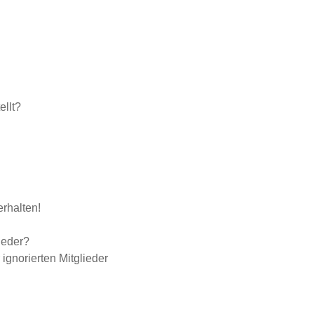
llt?
rhalten!
ieder?
 ignorierten Mitglieder