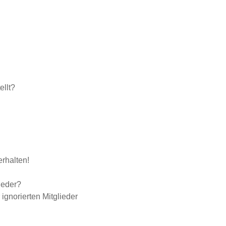
llt?
rhalten!
ieder?
 ignorierten Mitglieder