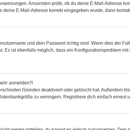
 Anweisungen. Ansonsten prüfe, ob du deine E-Mail-Adresse kor
ss deine E-Mail-Adresse korrekt eingegeben wurde, dann kontakt
enutzername und dein Passwort richtig sind. Wenn dies der Fall
. Es ist ebenfalls möglich, dass ein Konfigurationsproblem mit 
t mehr anmelden?!
erschieden Gründen deaktiviert oder gelöscht hat. Außerdem lö
Datenbankgröße zu verringern. Registriere dich einfach erneut 
 nicht wieder mitteilen, du kannst es jedoch zurücksetzen. Die