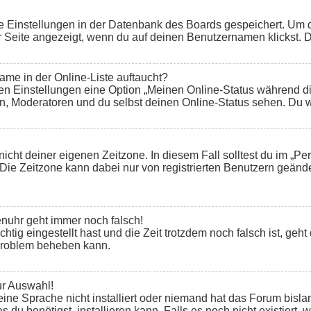
ine Einstellungen in der Datenbank des Boards gespeichert. Um 
r Seite angezeigt, wenn du auf deinen Benutzernamen klickst. D
me in der Online-Liste auftaucht?
den Einstellungen eine Option „Meinen Online-Status während d
en, Moderatoren und du selbst deinen Online-Status sehen. Du w
nicht deiner eigenen Zeitzone. In diesem Fall solltest du im „Pe
n. Die Zeitzone kann dabei nur von registrierten Benutzern geände
renuhr geht immer noch falsch!
chtig eingestellt hast und die Zeit trotzdem noch falsch ist, geht
 Problem beheben kann.
ur Auswahl!
ine Sprache nicht installiert oder niemand hat das Forum bisla
 du benötigst, installieren kann. Falls es noch nicht existiert