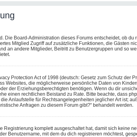
dung
d. Die Board-Administration dieses Forums entscheidet, ob du re
riertes Mitglied Zugriff auf zusätzliche Funktionen, die Gästen n
and an andere Mitglieder, Beitritt zu Benutzergruppen und so we
ietet.
acy Protection Act of 1998 (deutsch: Gesetz zum Schutz der Pr
dass Websites, die möglicherweise persönliche Daten von Kinder
r der Erziehungsberechtigten benötigen. Wenn du dir unsicher 
, ziehe einen rechtlichen Beistand zu Rate. Bitte beachte, dass 
ie Anlaufstelle für Rechtsangelegenheiten jeglicher Art ist; au
uristische Anfragen zu diesem Forum gibt?“ behandelt werden.
ie Registrierung komplett ausgeschaltet hat, damit sich keine
der Benutzername, mit dem du dich registrieren möchtest, gespe