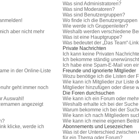
Was sind Administratoren?
Was sind Moderatoren?
Was sind Benutzergruppen?
t anmelden!
Wo finde ich die Benutzergruppen u
Wie werde ich Gruppenleiter?
 mich aber nicht mehr
Weshalb werden verschiedene Benu
Was ist eine Hauptgruppe?
Was bedeutet der „Das Team“-Link 
Private Nachrichten
Ich kann keine Privaten Nachricht
Ich bekomme ständig unerwünschte
Ich habe eine Spam-E-Mail von ein
ame in der Online-Liste
Freunde und ignorierte Mitglieder
Wozu benötige ich die Listen der F
Wie kann ich Mitglieder zur Liste d
renuhr geht immer noch
Mitglieder hinzufügen oder diese 
Die Foren durchsuchen
ur Auswahl!
Wie kann ich ein Forum oder meh
tzernamen angezeigt
Weshalb erhalte ich bei der Such
Warum bekomme ich bei der Suche
Wie kann ich nach Mitgliedern su
n?
Wie kann ich meine eigenen Beit
nk klicke, werde ich
Abonnements und Lesezeichen
Was ist der Unterschied zwische
für ein Thema oder Forum?