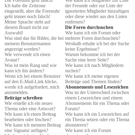
Die Forenuhr geht falsch!
Wie kann ich Mitglieder zur Liste
Ich habe die Zeitzone
der Freunde oder zur Liste der
eingestellt, aber die Forenuhr
ignorierten Mitglieder hinzufügen
geht immer noch falsch!
oder diese wieder aus den Listen
Meine Sprache steht auf
entfernen?
diesem Board nicht zur
Die Foren durchsuchen
Auswahl!
Wie kann ich ein Forum oder
Was sind das für Bilder, die bei
mehrere Foren durchsuchen?
meinem Benutzernamen
Weshalb erhalte ich bei der Suche
angezeigt werden?
keine Ergebnisse?
Wie verwende ich einen
Warum bekomme ich bei der
Avatar?
Suche eine leere Seite?
Was ist mein Rang und wie
Wie kann ich nach Mitgliedern
kann ich ihn ändern?
suchen?
Wenn ich bei einem Benutzer
Wie kann ich meine eigenen
auf den E-Mail-Link klicke,
Beiträge und Themen finden?
werde ich aufgefordert, mich
Abonnements und Lesezeichen
anzumelden.
Was ist der Unterschied zwischen
Beiträge schreiben
einem Lesezeichen und einem
Wie erstelle ich ein neues
Abonnements für ein Thema oder
Thema oder eine Antwort?
Forum?
Wie kann ich einen Beitrag
Wie kann ich ein Lesezeichen auf
bearbeiten oder löschen?
ein Thema setzen oder ein Thema
Wie kann ich meinem Beitrag
abonnieren?
eine Signatur anfügen?
Wie kann ich ein Forum