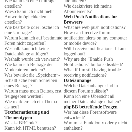
Wie kann ich eine Umfrage
abonnieren?
erstellen?
Wie deaktiviere ich meine
Wieso kann ich nicht mehr
Abonnements?
Antwortmöglichkeiten
Web Push Notifications for
erstellen?
Browsers
Wie bearbeite oder lösche ich
What are web push notifications?
eine Umfrage?
How can I receive forum
Warum kann ich auf bestimmte
notification alerts on my computer
Foren nicht zugreifen?
or mobile device?
Weshalb kann ich keine
Will I receive notifications if I am
Dateianhänge anfügen?
logged out?
Weshalb wurde ich verwarnt?
Why are the “Enable Push
Wie kann ich Beiträge den
Notifications” buttons disabled?
Moderatoren melden?
What if I’m still having trouble
Was bewirkt die „Speichern“-
receiving notifications?
Schaltfläche beim Schreiben
Dateianhänge
eines Beitrags?
Welche Dateianhänge sind in
Warum muss mein Beitrag erst
diesem Forum zulässig?
freigegeben werden?
Kann ich eine Übersicht all
Wie markiere ich ein Thema
meiner Dateianhänge erhalten?
als neu?
phpBB betreffende Fragen
Textformatierung und
Wer hat diese Forensoftware
Thementypen
entwickelt?
Was ist BBCode?
Warum ist Funktion x oder y nicht
Kann ich HTML benutzen?
enthalten?