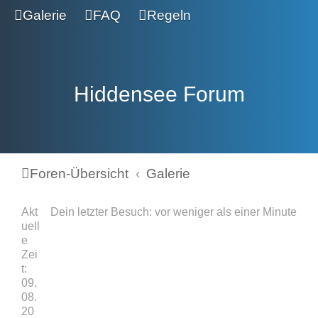
Galerie
FAQ
Regeln
Hiddensee Forum
Foren-Übersicht
Galerie
Akt
Dein letzter Besuch: vor weniger als einer Minute
uell
e
Zei
t:
09.
08.
20