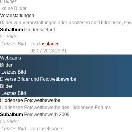
0
Bilder
keine Bilder
Veranstaltungen
Bilder von Veranstaltungen oder Konzerten auf Hiddensee, so
Subalbum
Hiddenseelauf
21
Bilder
Letztes Bild
von
Insulaner
03.07.2013 23:31
Webcams
Bilder
Letztes Bild
Diverse Bilder und Fotowettbewerbe
Bilder
Letztes Bild
Hiddensee Fotowettbewerbe
Hiddensee Fotowettbewerbe des Hiddensee-Forums
Subalbum
Fotowettbewerb 2009
35
Bilder
Letztes Bild
von
Inselsonne