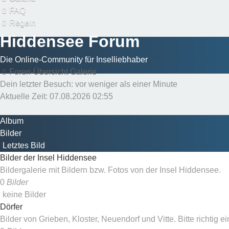
FAQ
Regeln
Hiddensee Forum
Die Online-Community für Inselliebhaber
Foren-Übersicht
Galerie
Dein letzter Besuch: vor weniger als einer Minute
Aktuelle Zeit: 07.08.2026 02:55
Album
Bilder
Letztes Bild
Bilder der Insel Hiddensee
Bildergalerie mit Bildern bzw. Fotos von der Insel Hiddensee.
0
Bilder
keine Bilder
Dörfer
Bilder von Grieben, Kloster, Neuendorf und Vitte. Bitte richtig ei