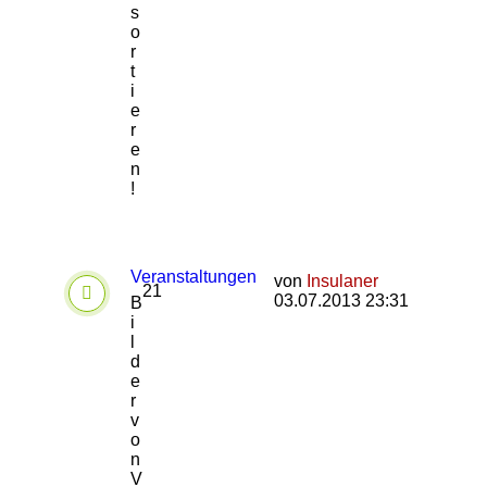
s
o
r
t
i
e
r
e
n
!
Veranstaltungen
von
Insulaner
21
03.07.2013 23:31
B
i
l
d
e
r
v
o
n
V