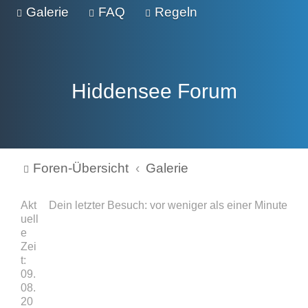
Galerie
FAQ
Regeln
Hiddensee Forum
Foren-Übersicht
Galerie
Akt
Dein letzter Besuch: vor weniger als einer Minute
uell
e
Zei
t:
09.
08.
20