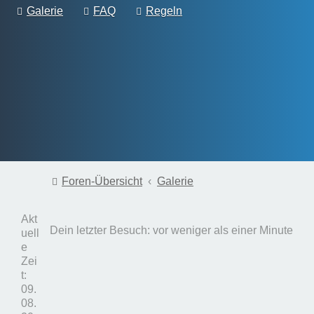
Galerie
FAQ
Regeln
Foren-Übersicht
Galerie
Akt
Dein letzter Besuch: vor weniger als einer Minute
uell
e
Zei
t:
09.
08.