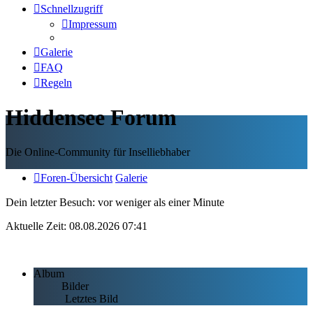
Schnellzugriff
Impressum
Galerie
FAQ
Regeln
Hiddensee Forum
Die Online-Community für Inselliebhaber
Foren-Übersicht
Galerie
Dein letzter Besuch: vor weniger als einer Minute
Aktuelle Zeit: 08.08.2026 07:41
Album
Bilder
Letztes Bild