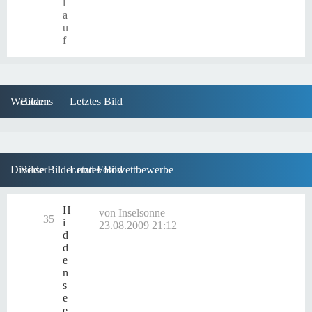
l
a
u
f
Webcams
Bilder
Letztes Bild
Diverse Bilder und Fotowettbewerbe
Bilder
Letztes Bild
H
von
Inselsonne
35
i
23.08.2009 21:12
d
d
e
n
s
e
e