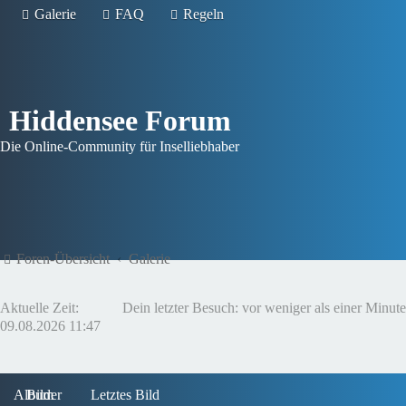
Galerie
FAQ
Regeln
Hiddensee Forum
Die Online-Community für Inselliebhaber
Foren-Übersicht
Galerie
Aktuelle Zeit:
Dein letzter Besuch: vor weniger als einer Minute
09.08.2026 11:47
Album
Bilder
Letztes Bild