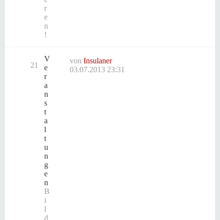
r
e
n
!
V
von
Insulaner
21
e
03.07.2013 23:31
r
a
n
s
t
a
l
t
u
n
g
e
n
B
i
l
d