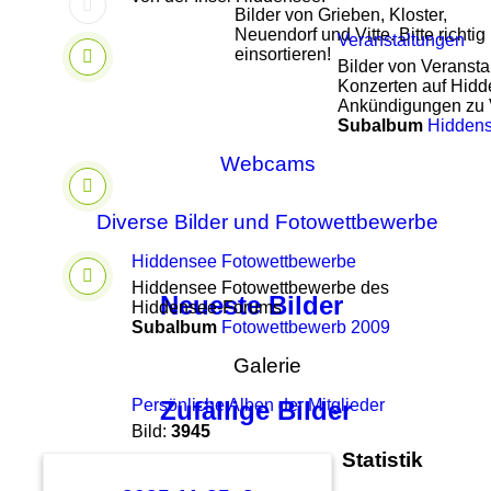
Bilder von Grieben, Kloster,
Neuendorf und Vitte. Bitte richtig
Veranstaltungen
einsortieren!
Bilder von Veransta
Konzerten auf Hidd
Ankündigungen zu 
Subalbum
Hiddens
Webcams
Diverse Bilder und Fotowettbewerbe
Hiddensee Fotowettbewerbe
Hiddensee Fotowettbewerbe des
Neueste Bilder
Hiddensee-Forums
Subalbum
Fotowettbewerb 2009
Galerie
Persönliche Alben der Mitglieder
Zufällige Bilder
Bild:
3945
Statistik