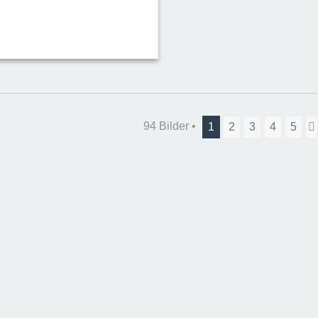
94 Bilder •
1
2
3
4
5