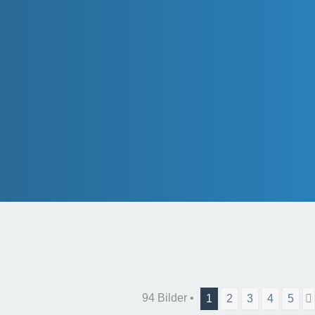
94 Bilder •
1
2
3
4
5