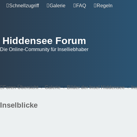
Schnellzugriff
Galerie
FAQ
Regeln
Hiddensee Forum
Die Online-Community für Inselliebhaber
Foren-Übersicht
Galerie
Bilder der Insel Hiddensee
In
Inselblicke