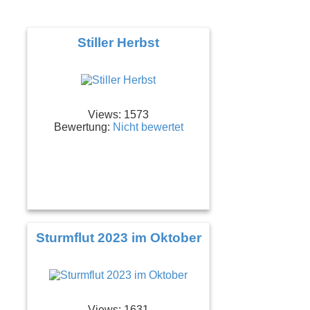
ä
c
h
s
Stiller Herbst
t
e
Views: 1573
Bewertung:
Nicht bewertet
Sturmflut 2023 im Oktober
Views: 1631