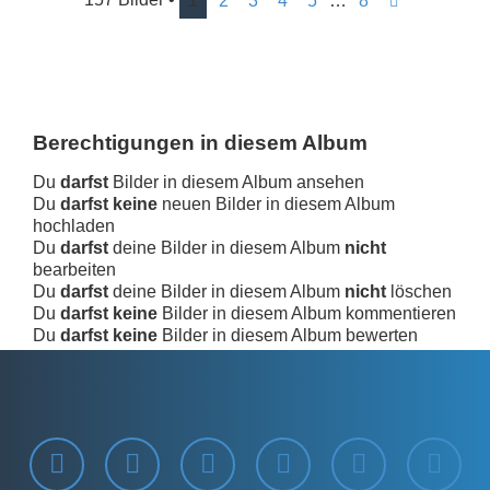
1
2
3
4
5
…
8
N
ä
c
h
s
t
e
Berechtigungen in diesem Album
Du
darfst
Bilder in diesem Album ansehen
Du
darfst keine
neuen Bilder in diesem Album
hochladen
Du
darfst
deine Bilder in diesem Album
nicht
bearbeiten
Du
darfst
deine Bilder in diesem Album
nicht
löschen
Du
darfst keine
Bilder in diesem Album kommentieren
Du
darfst keine
Bilder in diesem Album bewerten