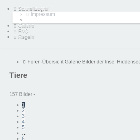
Schnellzugriff
Impressum
Galerie
FAQ
Regeln
Foren-Übersicht
Galerie
Bilder der Insel Hiddense
Tiere
157 Bilder •
1
2
3
4
5
…
8