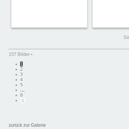
So
157 Bilder •
1
2
3
4
5
…
8
Nächste
zurück zur Galerie