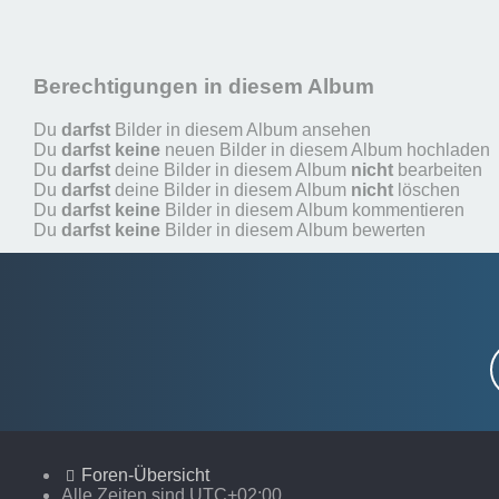
Berechtigungen in diesem Album
Du
darfst
Bilder in diesem Album ansehen
Du
darfst keine
neuen Bilder in diesem Album hochladen
Du
darfst
deine Bilder in diesem Album
nicht
bearbeiten
Du
darfst
deine Bilder in diesem Album
nicht
löschen
Du
darfst keine
Bilder in diesem Album kommentieren
Du
darfst keine
Bilder in diesem Album bewerten
Foren-Übersicht
Alle Zeiten sind
UTC+02:00